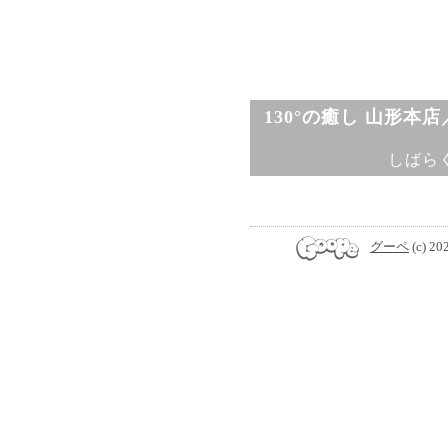
130°の癒し 山形本
しばら
グーペ
(c) 20