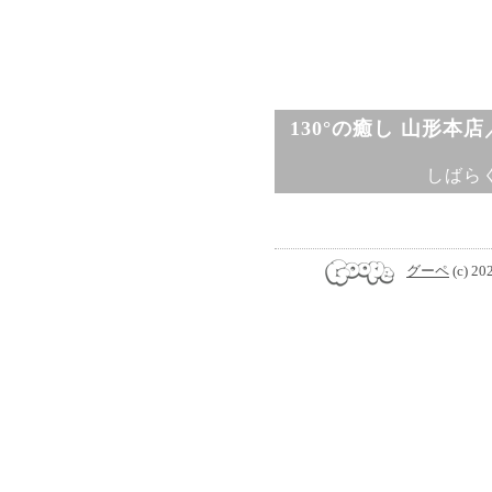
130°の癒し 山形本
しばら
グーペ
(c) 20