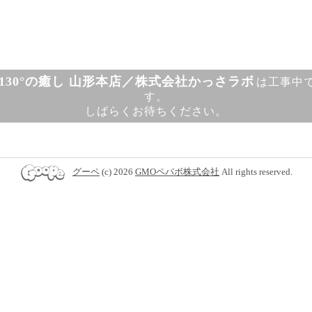
130°の癒し 山形本店／株式会社かっさラボ
は工事中
す。
しばらくお待ちください。
グーペ
(c) 2026
GMOペパボ株式会社
All rights reserved.