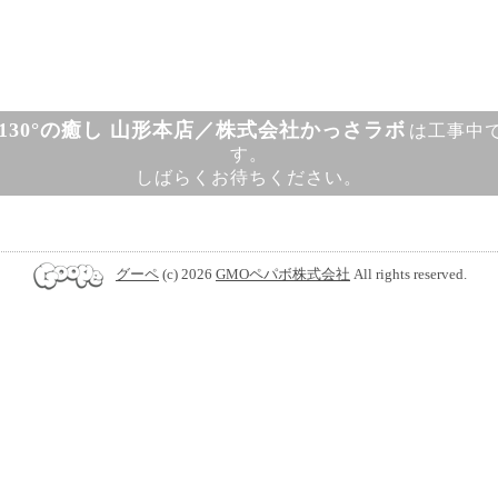
130°の癒し 山形本店／株式会社かっさラボ
は工事中
す。
しばらくお待ちください。
グーペ
(c) 2026
GMOペパボ株式会社
All rights reserved.