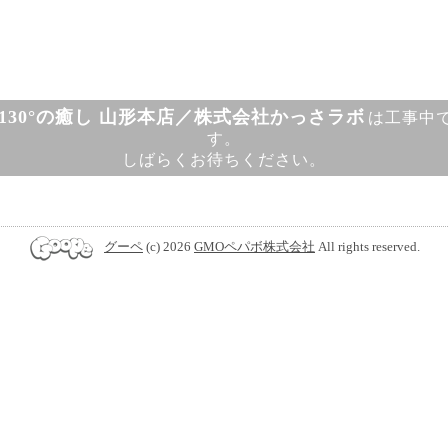
130°の癒し 山形本店／株式会社かっさラボ
は工事中
す。
しばらくお待ちください。
グーペ
(c) 2026
GMOペパボ株式会社
All rights reserved.