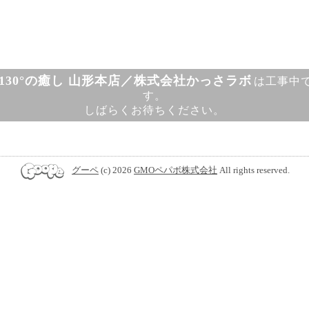
130°の癒し 山形本店／株式会社かっさラボ
は工事中
す。
しばらくお待ちください。
グーペ
(c) 2026
GMOペパボ株式会社
All rights reserved.