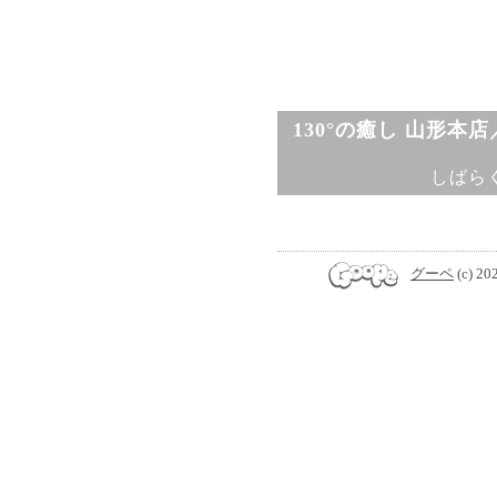
130°の癒し 山形本
しばら
グーペ
(c) 20