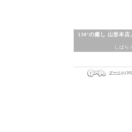
130°の癒し 山形本
しばら
グーペ
(c) 20