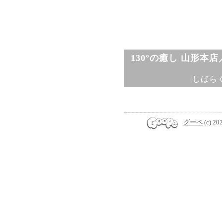
130°の癒し 山形本
しばら
グーペ
(c) 20