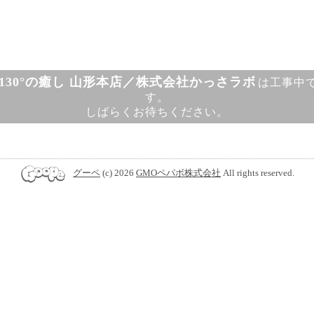
130°の癒し 山形本店／株式会社かっさラボ
は工事中
す。
しばらくお待ちください。
グーペ
(c) 2026
GMOペパボ株式会社
All rights reserved.