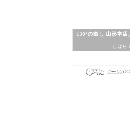
130°の癒し 山形本
しばら
グーペ
(c) 20