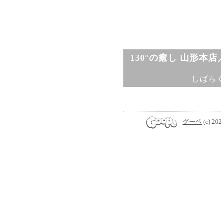
130°の癒し 山形本
しばら
グーペ
(c) 20