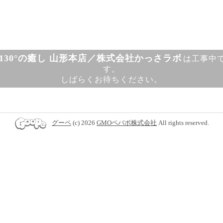
130°の癒し 山形本店／株式会社かっさラボ
は工事中
す。
しばらくお待ちください。
グーペ
(c) 2026
GMOペパボ株式会社
All rights reserved.