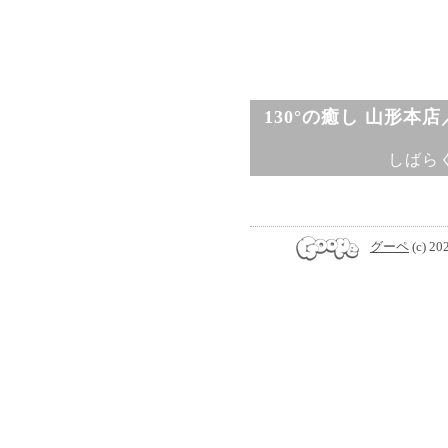
130°の癒し 山形本
しばら
グーペ
(c) 20