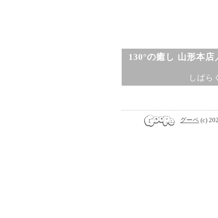
130°の癒し 山形本
しばら
グーペ
(c) 20