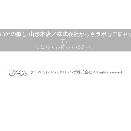
130°の癒し 山形本店／株式会社かっさラボ
は工事中
す。
しばらくお待ちください。
グーペ
(c) 2026
GMOペパボ株式会社
All rights reserved.