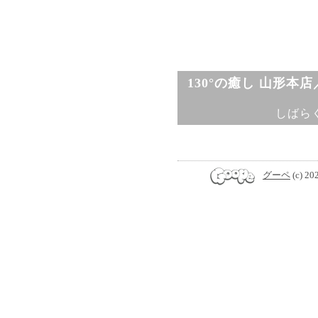
130°の癒し 山形本
しばら
グーペ
(c) 20