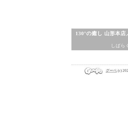
130°の癒し 山形本
しばら
グーペ
(c) 20