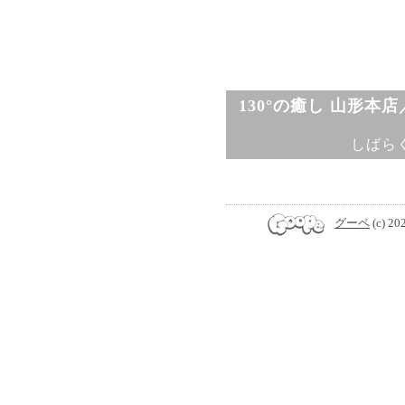
130°の癒し 山形本
しばら
グーペ
(c) 20